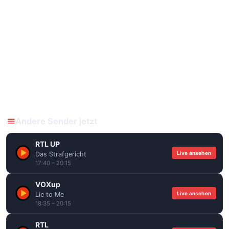
Andere Sender jetzt
RTL UP
Live ansehen
Das Strafgericht
17:40 – 20:15
VOXup
Live ansehen
Lie to Me
18:35 – 20:15
RTL