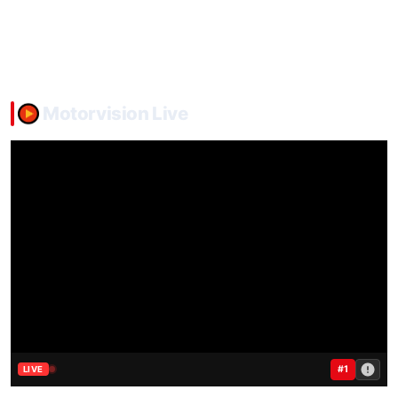
Motorvision Live
#1
LIVE