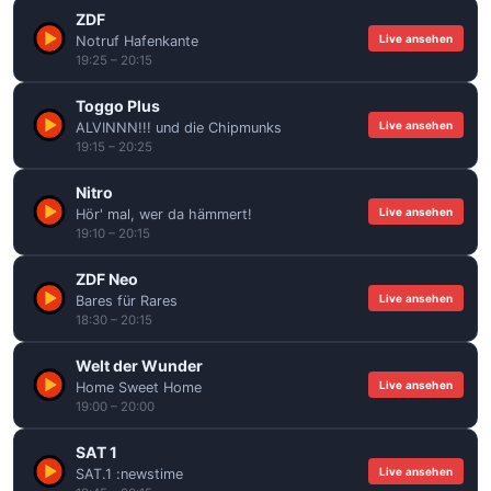
ZDF
Live ansehen
Notruf Hafenkante
19:25 – 20:15
Toggo Plus
Live ansehen
ALVINNN!!! und die Chipmunks
19:15 – 20:25
Nitro
Live ansehen
Hör' mal, wer da hämmert!
19:10 – 20:15
ZDF Neo
Live ansehen
Bares für Rares
18:30 – 20:15
Welt der Wunder
Live ansehen
Home Sweet Home
19:00 – 20:00
SAT 1
Live ansehen
SAT.1 :newstime