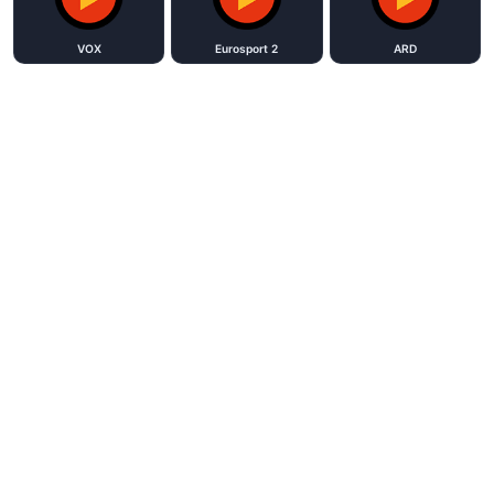
VOX
Eurosport 2
ARD