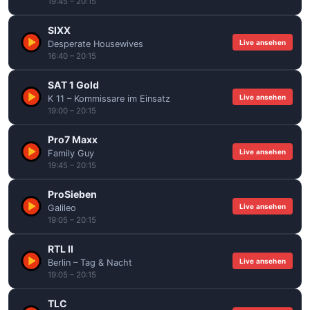
19:45 – 20:15
SIXX
Live ansehen
Desperate Housewives
16:40 – 20:15
SAT 1 Gold
Live ansehen
K 11 – Kommissare im Einsatz
19:00 – 20:15
Pro7 Maxx
Live ansehen
Family Guy
19:45 – 20:15
ProSieben
Live ansehen
Galileo
19:05 – 20:15
RTL II
Live ansehen
Berlin – Tag & Nacht
19:05 – 20:15
TLC