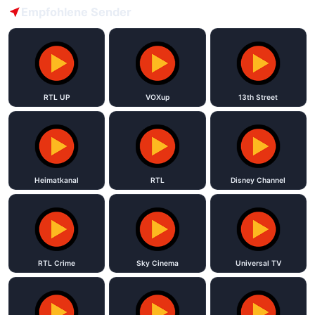
Empfohlene Sender
RTL UP
VOXup
13th Street
Heimatkanal
RTL
Disney Channel
RTL Crime
Sky Cinema
Universal TV