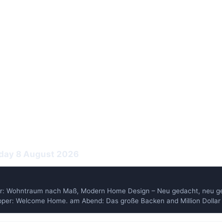
day 8 August 2026
er: Wohntraum nach Maß, Modern Home Design – Neu gedacht, neu g
per: Welcome Home. am Abend: Das große Backen and Million Dollar 