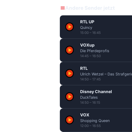
Andere Sender jetzt
RTL UP
Quincy
15:00 – 16:45
VOXup
Die Pferdeprofis
14:45 – 16:50
RTL
Ulrich Wetzel – Das Strafgeri
14:50 – 17:45
Disney Channel
DuckTales
14:50 – 16:15
VOX
Shopping Queen
12:00 – 16:55