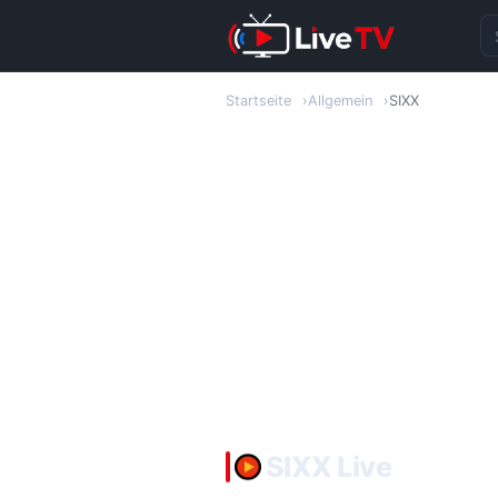
S
Startseite
Allgemein
SIXX
SIXX Live