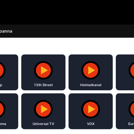
Joanna
p
13th Street
Heimatkanal
nema
Universal TV
VOX
Eur