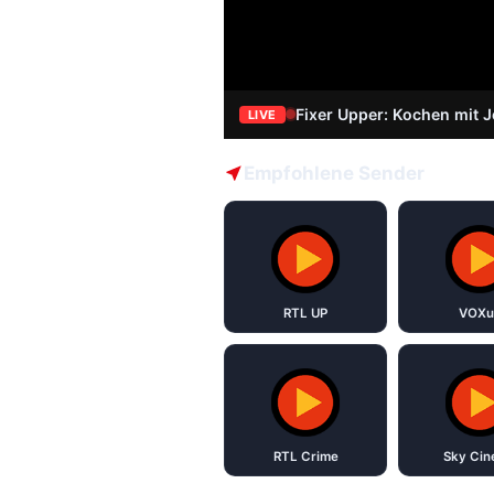
Fixer Upper: Kochen mit 
LIVE
Empfohlene Sender
RTL UP
VOXu
RTL Crime
Sky Ci