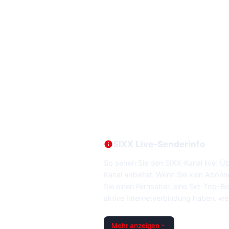
SIXX Live-Senderinfo
So sehen Sie den SIXX-Kanal live: Ü
Kanal anbietet. Wenn Sie kein Abonn
Sie einen Fernseher, eine Set-Top-Bo
aktive Internetverbindung haben, w
Mehr anzeigen