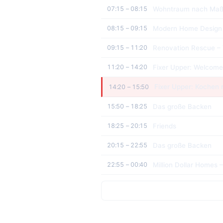
Wohntraum nach Ma
07:15 – 08:15
Modern Home Design 
08:15 – 09:15
Renovation Rescue –
09:15 – 11:20
Fixer Upper: Welcom
11:20 – 14:20
Fixer Upper: Kochen 
14:20 – 15:50
Das große Backen
15:50 – 18:25
Friends
18:25 – 20:15
Das große Backen
20:15 – 22:55
Million Dollar Homes 
22:55 – 00:40