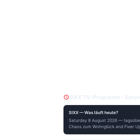
SIXX TV-Programm - Satur
SIXX — Was läuft heute?
Saturday 8 August 2026 — tagsüb
Chaos zum Wohnglück and Fixer Up