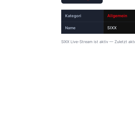
Allgemein
Kategori
SIXX
Name
SIXX Live-Stream ist aktiv — Zuletzt ak