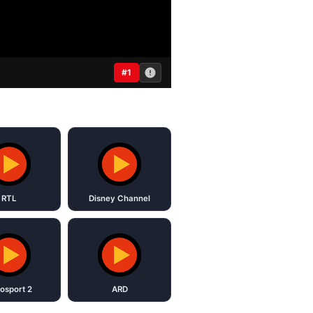
#1
RTL
Disney Channel
osport 2
ARD