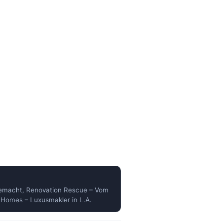
emacht, Renovation Rescue – Vom
Homes – Luxusmakler in L.A.