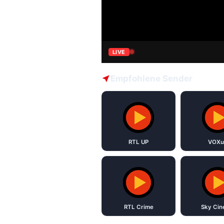
LIVE
Empfohlene Sender
RTL UP
VOXu
RTL Crime
Sky Ci