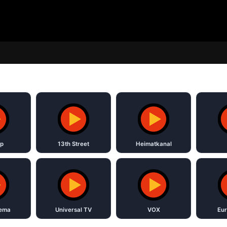
p
13th Street
Heimatkanal
nema
Universal TV
VOX
Eur