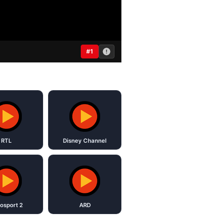
#1
RTL
Disney Channel
osport 2
ARD