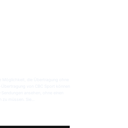
e Möglichkeit, die Übertragung ohne
e-Übertragung von CBC Sport können
y 1-Sendungen ansehen, ohne einen
en zu müssen. Sie…