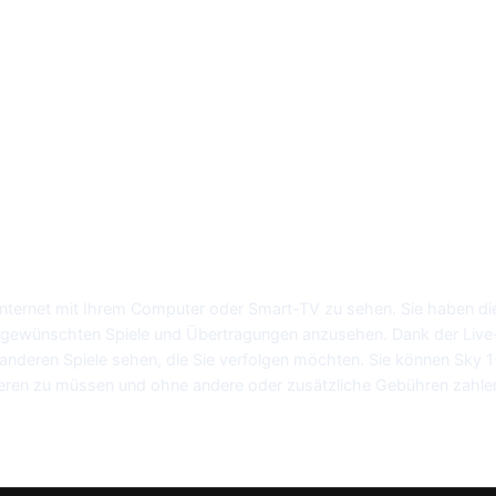
 Internet mit Ihrem Computer oder Smart-TV zu sehen. Sie haben di
e gewünschten Spiele und Übertragungen anzusehen. Dank der Liv
le anderen Spiele sehen, die Sie verfolgen möchten. Sie können Sk
nieren zu müssen und ohne andere oder zusätzliche Gebühren zahl