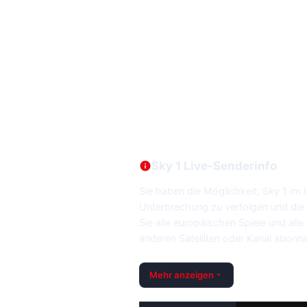
Sky 1 Live-Senderinfo
Sie haben die Möglichkeit, Sky 1 im
Unterbrechung zu verfolgen und di
Sie alle europäischen Spiele und al
anderen Satelliten oder Kanal abon
Mehr anzeigen