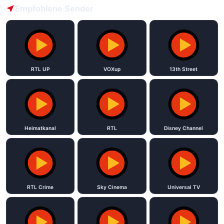
Empfohlene Sender
RTL UP
VOXup
13th Street
Heimatkanal
RTL
Disney Channel
RTL Crime
Sky Cinema
Universal TV