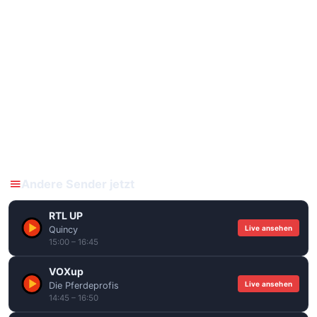
Andere Sender jetzt
RTL UP
Live ansehen
Quincy
15:00 – 16:45
VOXup
Live ansehen
Die Pferdeprofis
14:45 – 16:50