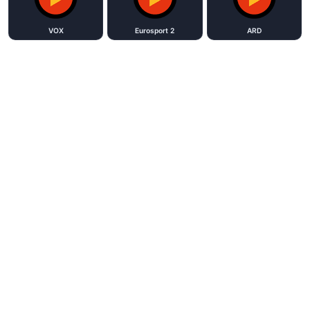
VOX
Eurosport 2
ARD