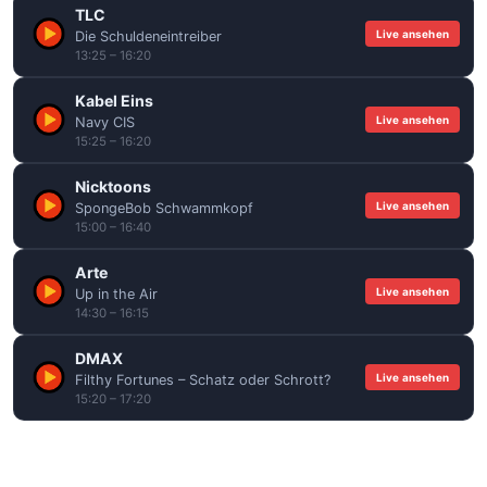
TLC
Live ansehen
Die Schuldeneintreiber
13:25 – 16:20
Kabel Eins
Live ansehen
Navy CIS
15:25 – 16:20
Nicktoons
Live ansehen
SpongeBob Schwammkopf
15:00 – 16:40
Arte
Live ansehen
Up in the Air
14:30 – 16:15
DMAX
Live ansehen
Filthy Fortunes – Schatz oder Schrott?
15:20 – 17:20