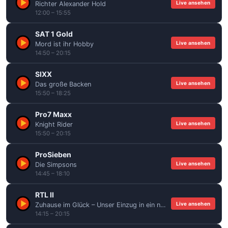
Live ansehen
Richter Alexander Hold
12:00 – 15:55
SAT 1 Gold
Live ansehen
Mord ist ihr Hobby
14:50 – 20:15
SIXX
Live ansehen
Das große Backen
15:50 – 18:25
Pro7 Maxx
Live ansehen
Knight Rider
15:50 – 20:15
ProSieben
Live ansehen
Die Simpsons
14:45 – 18:10
RTL II
Live ansehen
Zuhause im Glück – Unser Einzug in ein neues Leben
14:15 – 20:15